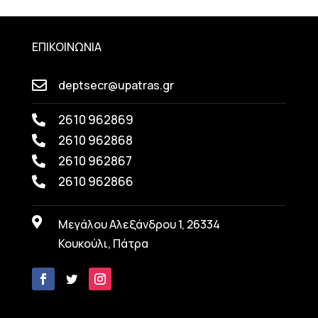
ΕΠΙΚΟΙΝΩΝΙΑ
deptsecr@upatras.gr

2610 962869

2610 962868

2610 962867

2610 962866


Μεγάλου Αλεξάνδρου 1, 26334
Κουκούλι, Πάτρα