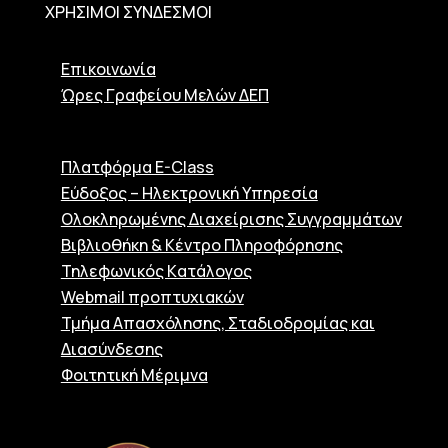
ΧΡΗΣΙΜΟΙ ΣΥΝΔΕΣΜΟΙ
Επικοινωνία
Ώρες Γραφείου Μελών ΔΕΠ
Πλατφόρμα E-Class
Εύδοξος – Ηλεκτρονική Υπηρεσία
Ολοκληρωμένης Διαχείρισης Συγγραμμάτων
Βιβλιοθήκη & Κέντρο Πληροφόρησης
Τηλεφωνικός Kατάλογος
Webmail προπτυχιακών
Τμήμα Απασχόλησης, Σταδιοδρομίας και
Διασύνδεσης
Φοιτητική Μέριμνα