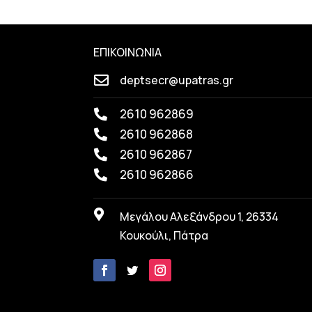
ΕΠΙΚΟΙΝΩΝΙΑ
deptsecr@upatras.gr

2610 962869

2610 962868

2610 962867

2610 962866


Μεγάλου Αλεξάνδρου 1, 26334
Κουκούλι, Πάτρα