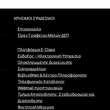
ΧΡΗΣΙΜΟΙ ΣΥΝΔΕΣΜΟΙ
Επικοινωνία
Ώρες Γραφείου Μελών ΔΕΠ
Πλατφόρμα E-Class
Εύδοξος – Ηλεκτρονική Υπηρεσία
Ολοκληρωμένης Διαχείρισης
Συγγραμμάτων
Βιβλιοθήκη & Κέντρο Πληροφόρησης
Τηλεφωνικός Kατάλογος
Webmail προπτυχιακών
Τμήμα Απασχόλησης, Σταδιοδρομίας και
Διασύνδεσης
Φοιτητική Μέριμνα